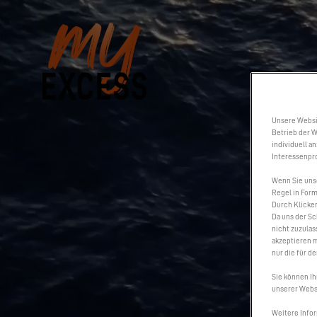
Unsere Websi
Betrieb der W
individuell a
Interessenpro
Wenn Sie uns
Regel in Form
Durch Klicken
Da uns der Sc
nicht zuzulas
akzeptieren m
nur die für d
Sie können Ih
unserer Websi
Weitere Infor