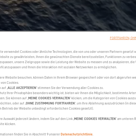
FORTFAHREN, OH
te verwendet Cookies oder ähnliche Technologien, die von uns oder unseren Partnern gesetzt 
ebsite zu gewährleisten, Ihnen die gewünschten Dienste bereitzustellen, Funktionen zu verbe
nzupassen, unsere Zielgruppe sowie die Leistung der Website zu messen und zu analysieren, die
fil anzupassen und Ihnen die Interaktion mit sozialen Netzwerken zu ermöglichen.
ere Website besuchen, können Daten in Ihrem Browser gespeichert oder von dort abgerufen wer
 von Cookies.
 auf „
ALLE AKZEPTIEREN
“ stimmen Sie der Verwendung aller Cookies zu.
hutz Ihrer Privatsphäre besonders wichtig ist, bieten wir Ihnen die Möglichkeit, bestimmte Arte
sen. Sie können auf „
MEINE COOKIES VERWALTEN
“ klicken, um die Kategorien von Cookies auszu
öchten, oder auf „
OHNE ZUSTIMMUNG FORTFAHREN
“, um Ihre Ablehnung auszudrücken (in die
en Betrieb der Website unbedingt erforderlichen Cookies gesetzt).
re Auswahl jederzeit ändern, indem Sie auf den Link „
MEINE COOKIES VERWALTEN
“ am unteren R
te klicken.
mationen finden Sie in Abschnitt 9 unserer
Datenschutzrichtlinie
.