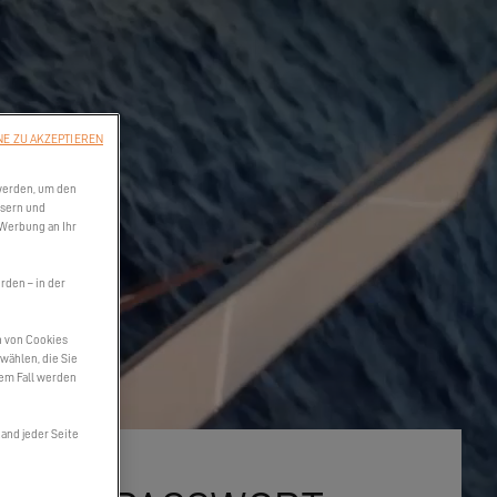
NE ZU AKZEPTIEREN
werden, um den
ssern und
 Werbung an Ihr
den – in der
n von Cookies
wählen, die Sie
sem Fall werden
and jeder Seite